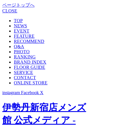
ページトップへ
CLOSE
TOP
NEWS
EVENT
FEATURE
RECOMMEND
Q&A
PHOTO
RANKING
BRAND INDEX
FLOOR GUIDE
SERVICE
CONTACT
ONLINE STORE
instagram
Facebook
X
伊勢丹新宿店メンズ
館 公式メディア -