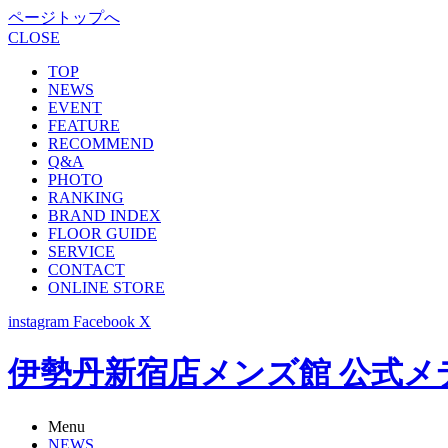
ページトップへ
CLOSE
TOP
NEWS
EVENT
FEATURE
RECOMMEND
Q&A
PHOTO
RANKING
BRAND INDEX
FLOOR GUIDE
SERVICE
CONTACT
ONLINE STORE
instagram
Facebook
X
伊勢丹新宿店メンズ館 公式メディア -
Menu
NEWS