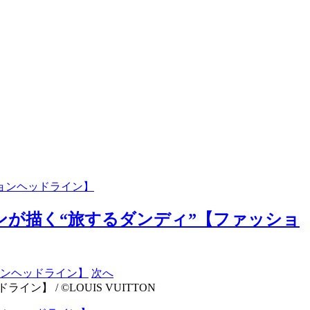
ションヘッドライン】
ョンが描く“旅するダンディ”【ファッショ
次へ
 / ©LOUIS VUITTON