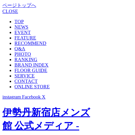
ページトップへ
CLOSE
TOP
NEWS
EVENT
FEATURE
RECOMMEND
Q&A
PHOTO
RANKING
BRAND INDEX
FLOOR GUIDE
SERVICE
CONTACT
ONLINE STORE
instagram
Facebook
X
伊勢丹新宿店メンズ
館 公式メディア -