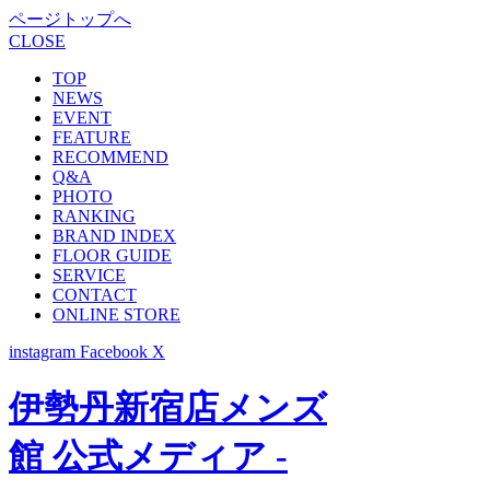
ページトップへ
CLOSE
TOP
NEWS
EVENT
FEATURE
RECOMMEND
Q&A
PHOTO
RANKING
BRAND INDEX
FLOOR GUIDE
SERVICE
CONTACT
ONLINE STORE
instagram
Facebook
X
伊勢丹新宿店メンズ
館 公式メディア -