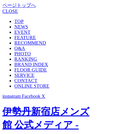
ページトップへ
CLOSE
TOP
NEWS
EVENT
FEATURE
RECOMMEND
Q&A
PHOTO
RANKING
BRAND INDEX
FLOOR GUIDE
SERVICE
CONTACT
ONLINE STORE
instagram
Facebook
X
伊勢丹新宿店メンズ
館 公式メディア -