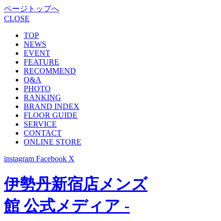
ページトップへ
CLOSE
TOP
NEWS
EVENT
FEATURE
RECOMMEND
Q&A
PHOTO
RANKING
BRAND INDEX
FLOOR GUIDE
SERVICE
CONTACT
ONLINE STORE
instagram
Facebook
X
伊勢丹新宿店メンズ
館 公式メディア -