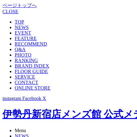
ページトップへ
CLOSE
TOP
NEWS
EVENT
FEATURE
RECOMMEND
Q&A
PHOTO
RANKING
BRAND INDEX
FLOOR GUIDE
SERVICE
CONTACT
ONLINE STORE
instagram
Facebook
X
伊勢丹新宿店メンズ館 公式メディア -
Menu
NEWS