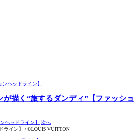
ションヘッドライン】
ョンが描く“旅するダンディ”【ファッショ
次へ
 / ©LOUIS VUITTON