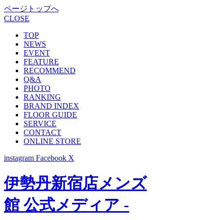
ページトップへ
CLOSE
TOP
NEWS
EVENT
FEATURE
RECOMMEND
Q&A
PHOTO
RANKING
BRAND INDEX
FLOOR GUIDE
SERVICE
CONTACT
ONLINE STORE
instagram
Facebook
X
伊勢丹新宿店メンズ
館 公式メディア -