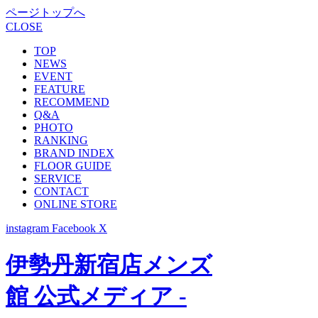
ページトップへ
CLOSE
TOP
NEWS
EVENT
FEATURE
RECOMMEND
Q&A
PHOTO
RANKING
BRAND INDEX
FLOOR GUIDE
SERVICE
CONTACT
ONLINE STORE
instagram
Facebook
X
伊勢丹新宿店メンズ
館 公式メディア -