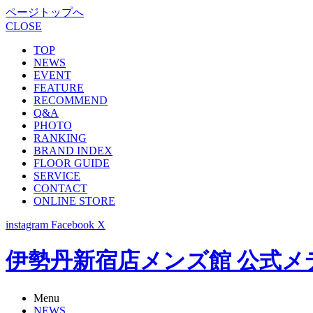
ページトップへ
CLOSE
TOP
NEWS
EVENT
FEATURE
RECOMMEND
Q&A
PHOTO
RANKING
BRAND INDEX
FLOOR GUIDE
SERVICE
CONTACT
ONLINE STORE
instagram
Facebook
X
伊勢丹新宿店メンズ館 公式メディア -
Menu
NEWS