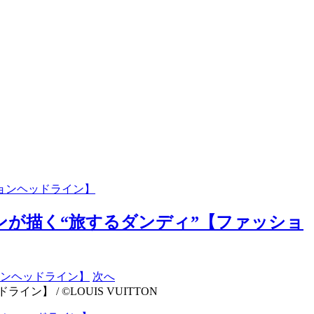
ションヘッドライン】
ョンが描く“旅するダンディ”【ファッショ
次へ
 / ©LOUIS VUITTON