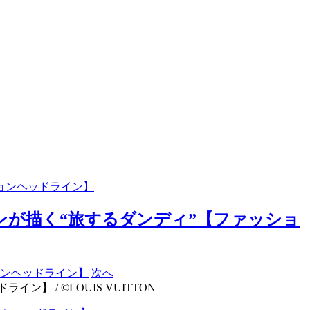
ションヘッドライン】
ョンが描く“旅するダンディ”【ファッショ
次へ
 / ©LOUIS VUITTON