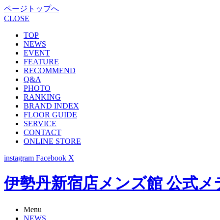
ページトップへ
CLOSE
TOP
NEWS
EVENT
FEATURE
RECOMMEND
Q&A
PHOTO
RANKING
BRAND INDEX
FLOOR GUIDE
SERVICE
CONTACT
ONLINE STORE
instagram
Facebook
X
伊勢丹新宿店メンズ館 公式メディア -
Menu
NEWS