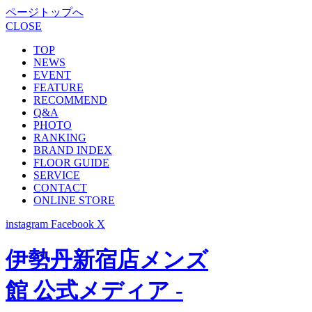
ページトップへ
CLOSE
TOP
NEWS
EVENT
FEATURE
RECOMMEND
Q&A
PHOTO
RANKING
BRAND INDEX
FLOOR GUIDE
SERVICE
CONTACT
ONLINE STORE
instagram
Facebook
X
伊勢丹新宿店メンズ
館 公式メディア -