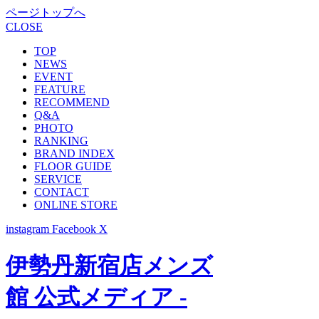
ページトップへ
CLOSE
TOP
NEWS
EVENT
FEATURE
RECOMMEND
Q&A
PHOTO
RANKING
BRAND INDEX
FLOOR GUIDE
SERVICE
CONTACT
ONLINE STORE
instagram
Facebook
X
伊勢丹新宿店メンズ
館 公式メディア -