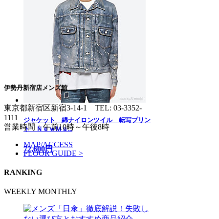
伊勢丹新宿店メンズ館
東京都新宿区新宿3-14-1
TEL: 03-3352-
1111
ジャケット 綿ナイロンツイル 転写プリン
営業時間：午前10時～午後8時
ト ＮｅｗＭａ...
MAP/ACCESS
72,600円
FLOOR GUIDE >
RANKING
WEEKLY
MONTHLY