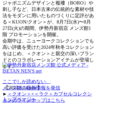
ジャポニズムデザインと襤褸（BORO）や
刺し子など、日本古来の伝統的な素材や技
法をモダンに用いたものづくりに定評があ
る＜KUON/クオン＞が、8月7日(水)〜8月
27日(火)の期間、伊勢丹新宿店 メンズ館1
階 プロモーションを開催。
会期中は、ニューヨークコレクションでも
高い評価を受けた2024年秋冬コレクション
をはじめ、＜クオン＞と親交の深いブラン
ドとのコラボレーションアイテムが登場し
ます。
ここでしか読めない、
【2024.8.14 new】
メンズ館の最新情報を発信
►
＜クオン＞×＜ラク＞カプセルコレクシ
トップページへ
ョンのラインナップはこちら