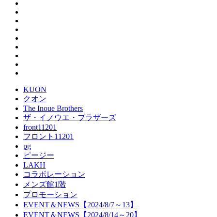
KUON
クオン
The Inoue Brothers
ザ・イノウエ・ブラザーズ
front11201
フロント11201
pg
ピージー
LAKH
コラボレーション
メンズ館1階
プロモーション
EVENT＆NEWS【2024/8/7～13】
EVENT＆NEWS【2024/8/14～20】