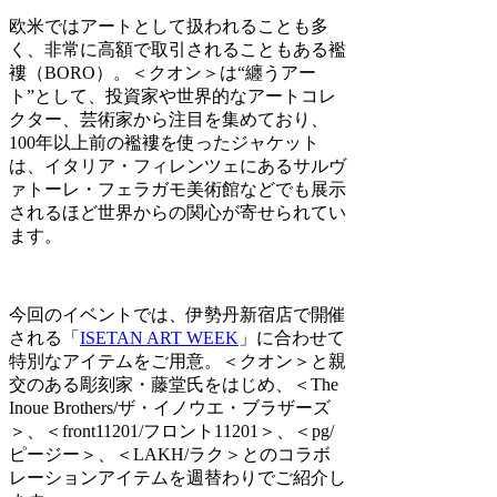
欧米ではアートとして扱われることも多
く、非常に高額で取引されることもある襤
褸（BORO）。＜クオン＞は“纏うアー
ト”として、投資家や世界的なアートコレ
クター、芸術家から注目を集めており、
100年以上前の襤褸を使ったジャケット
は、イタリア・フィレンツェにあるサルヴ
ァトーレ・フェラガモ美術館などでも展示
されるほど世界からの関心が寄せられてい
ます。
今回のイベントでは、伊勢丹新宿店で開催
される「
ISETAN ART WEEK
」に合わせて
特別なアイテムをご用意。＜クオン＞と親
交のある彫刻家・藤堂氏をはじめ、＜The
Inoue Brothers/ザ・イノウエ・ブラザーズ
＞、＜front11201/フロント11201＞、＜pg/
ピージー＞、＜LAKH/ラク＞とのコラボ
レーションアイテムを週替わりでご紹介し