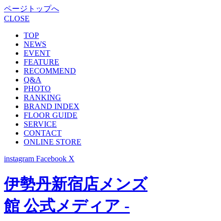
ページトップへ
CLOSE
TOP
NEWS
EVENT
FEATURE
RECOMMEND
Q&A
PHOTO
RANKING
BRAND INDEX
FLOOR GUIDE
SERVICE
CONTACT
ONLINE STORE
instagram
Facebook
X
伊勢丹新宿店メンズ
館 公式メディア -