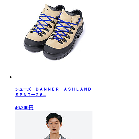
シューズ ＤＡＮＮＥＲ ＡＳＨＬＡＮＤ
ＳＰＮＴー２６...
46,200円