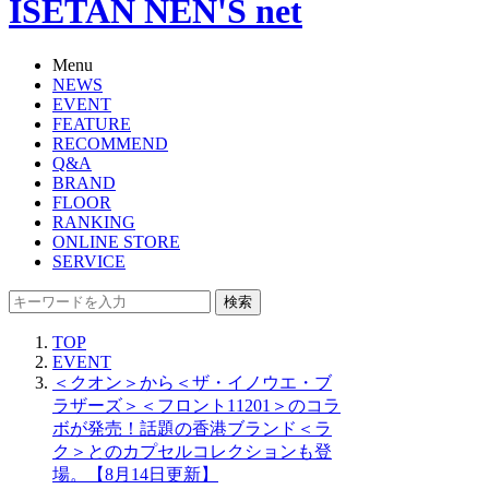
ISETAN NEN'S net
Menu
NEWS
EVENT
FEATURE
RECOMMEND
Q&A
BRAND
FLOOR
RANKING
ONLINE STORE
SERVICE
検索
TOP
EVENT
＜クオン＞から＜ザ・イノウエ・ブ
ラザーズ＞＜フロント11201＞のコラ
ボが発売！話題の香港ブランド＜ラ
ク＞とのカプセルコレクションも登
場。【8月14日更新】