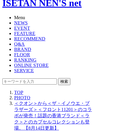
ISETAN NEN'S net
Menu
NEWS
EVENT
FEATURE
RECOMMEND
Q&A
BRAND
FLOOR
RANKING
ONLINE STORE
SERVICE
検索
TOP
PHOTO
＜クオン＞から＜ザ・イノウエ・ブ
ラザーズ＞＜フロント11201＞のコラ
ボが発売！話題の香港ブランド＜ラ
ク＞とのカプセルコレクションも登
場。【8月14日更新】