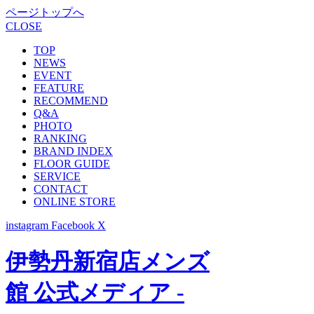
ページトップへ
CLOSE
TOP
NEWS
EVENT
FEATURE
RECOMMEND
Q&A
PHOTO
RANKING
BRAND INDEX
FLOOR GUIDE
SERVICE
CONTACT
ONLINE STORE
instagram
Facebook
X
伊勢丹新宿店メンズ
館 公式メディア -