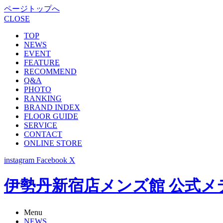
ページトップへ
CLOSE
TOP
NEWS
EVENT
FEATURE
RECOMMEND
Q&A
PHOTO
RANKING
BRAND INDEX
FLOOR GUIDE
SERVICE
CONTACT
ONLINE STORE
instagram
Facebook
X
伊勢丹新宿店メンズ館 公式メディア -
Menu
NEWS