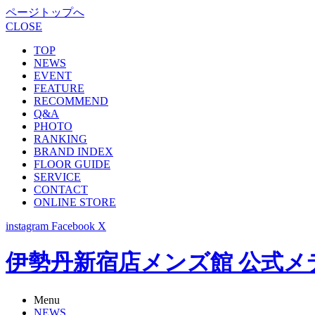
ページトップへ
CLOSE
TOP
NEWS
EVENT
FEATURE
RECOMMEND
Q&A
PHOTO
RANKING
BRAND INDEX
FLOOR GUIDE
SERVICE
CONTACT
ONLINE STORE
instagram
Facebook
X
伊勢丹新宿店メンズ館 公式メディア -
Menu
NEWS