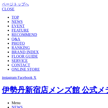
ページトップへ
CLOSE
TOP
NEWS
EVENT
FEATURE
RECOMMEND
Q&A
PHOTO
RANKING
BRAND INDEX
FLOOR GUIDE
SERVICE
CONTACT
ONLINE STORE
instagram
Facebook
X
伊勢丹新宿店メンズ館 公式メディア -
Menu
NEWS