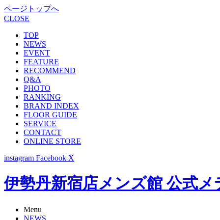
ページトップへ
CLOSE
TOP
NEWS
EVENT
FEATURE
RECOMMEND
Q&A
PHOTO
RANKING
BRAND INDEX
FLOOR GUIDE
SERVICE
CONTACT
ONLINE STORE
instagram
Facebook
X
伊勢丹新宿店メンズ館 公式メディア -
Menu
NEWS