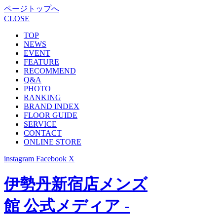
ページトップへ
CLOSE
TOP
NEWS
EVENT
FEATURE
RECOMMEND
Q&A
PHOTO
RANKING
BRAND INDEX
FLOOR GUIDE
SERVICE
CONTACT
ONLINE STORE
instagram
Facebook
X
伊勢丹新宿店メンズ
館 公式メディア -