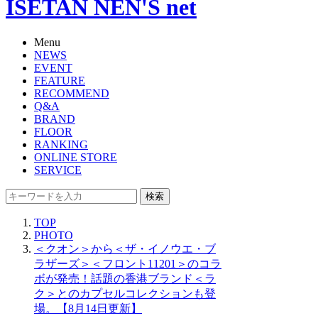
ISETAN NEN'S net
Menu
NEWS
EVENT
FEATURE
RECOMMEND
Q&A
BRAND
FLOOR
RANKING
ONLINE STORE
SERVICE
検索
TOP
PHOTO
＜クオン＞から＜ザ・イノウエ・ブ
ラザーズ＞＜フロント11201＞のコラ
ボが発売！話題の香港ブランド＜ラ
ク＞とのカプセルコレクションも登
場。【8月14日更新】