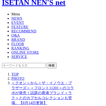
ISETAN NEN'S net
Menu
NEWS
EVENT
FEATURE
RECOMMEND
Q&A
BRAND
FLOOR
RANKING
ONLINE STORE
SERVICE
検索
TOP
PHOTO
＜クオン＞から＜ザ・イノウエ・ブ
ラザーズ＞＜フロント11201＞のコラ
ボが発売！話題の香港ブランド＜ラ
ク＞とのカプセルコレクションも登
場。【8月14日更新】