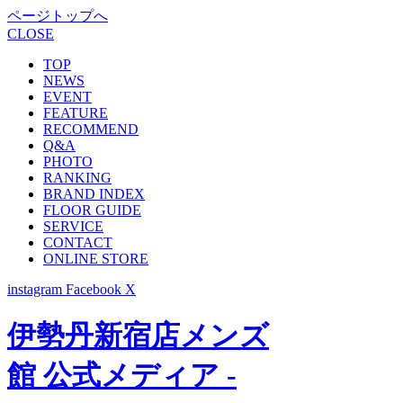
ページトップへ
CLOSE
TOP
NEWS
EVENT
FEATURE
RECOMMEND
Q&A
PHOTO
RANKING
BRAND INDEX
FLOOR GUIDE
SERVICE
CONTACT
ONLINE STORE
instagram
Facebook
X
伊勢丹新宿店メンズ
館 公式メディア -