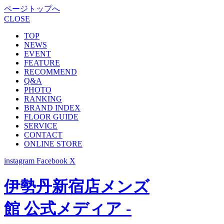
ページトップへ
CLOSE
TOP
NEWS
EVENT
FEATURE
RECOMMEND
Q&A
PHOTO
RANKING
BRAND INDEX
FLOOR GUIDE
SERVICE
CONTACT
ONLINE STORE
instagram
Facebook
X
伊勢丹新宿店メンズ
館 公式メディア -