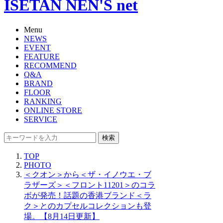
ISETAN NEN'S net
Menu
NEWS
EVENT
FEATURE
RECOMMEND
Q&A
BRAND
FLOOR
RANKING
ONLINE STORE
SERVICE
検索
TOP
PHOTO
＜クオン＞から＜ザ・イノウエ・ブ
ラザーズ＞＜フロント11201＞のコラ
ボが発売！話題の香港ブランド＜ラ
ク＞とのカプセルコレクションも登
場。【8月14日更新】