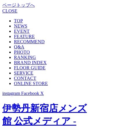
ページトップへ
CLOSE
TOP
NEWS
EVENT
FEATURE
RECOMMEND
Q&A
PHOTO
RANKING
BRAND INDEX
FLOOR GUIDE
SERVICE
CONTACT
ONLINE STORE
instagram
Facebook
X
伊勢丹新宿店メンズ
館 公式メディア -