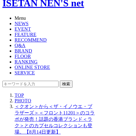
ISETAN NEN'S net
Menu
NEWS
EVENT
FEATURE
RECOMMEND
Q&A
BRAND
FLOOR
RANKING
ONLINE STORE
SERVICE
検索
TOP
PHOTO
＜クオン＞から＜ザ・イノウエ・ブ
ラザーズ＞＜フロント11201＞のコラ
ボが発売！話題の香港ブランド＜ラ
ク＞とのカプセルコレクションも登
場。【8月14日更新】