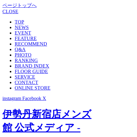
ページトップへ
CLOSE
TOP
NEWS
EVENT
FEATURE
RECOMMEND
Q&A
PHOTO
RANKING
BRAND INDEX
FLOOR GUIDE
SERVICE
CONTACT
ONLINE STORE
instagram
Facebook
X
伊勢丹新宿店メンズ
館 公式メディア -