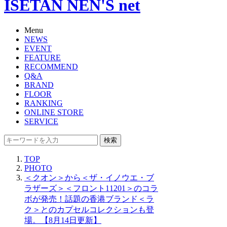
ISETAN NEN'S net
Menu
NEWS
EVENT
FEATURE
RECOMMEND
Q&A
BRAND
FLOOR
RANKING
ONLINE STORE
SERVICE
検索
TOP
PHOTO
＜クオン＞から＜ザ・イノウエ・ブ
ラザーズ＞＜フロント11201＞のコラ
ボが発売！話題の香港ブランド＜ラ
ク＞とのカプセルコレクションも登
場。【8月14日更新】