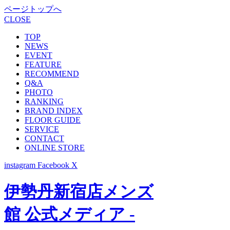
ページトップへ
CLOSE
TOP
NEWS
EVENT
FEATURE
RECOMMEND
Q&A
PHOTO
RANKING
BRAND INDEX
FLOOR GUIDE
SERVICE
CONTACT
ONLINE STORE
instagram
Facebook
X
伊勢丹新宿店メンズ
館 公式メディア -