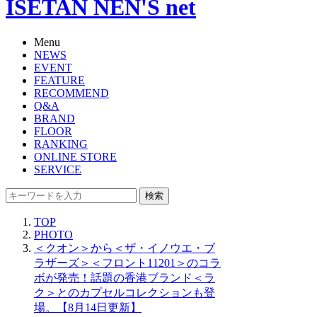
ISETAN NEN'S net
Menu
NEWS
EVENT
FEATURE
RECOMMEND
Q&A
BRAND
FLOOR
RANKING
ONLINE STORE
SERVICE
検索
TOP
PHOTO
＜クオン＞から＜ザ・イノウエ・ブ
ラザーズ＞＜フロント11201＞のコラ
ボが発売！話題の香港ブランド＜ラ
ク＞とのカプセルコレクションも登
場。【8月14日更新】