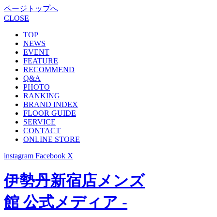
ページトップへ
CLOSE
TOP
NEWS
EVENT
FEATURE
RECOMMEND
Q&A
PHOTO
RANKING
BRAND INDEX
FLOOR GUIDE
SERVICE
CONTACT
ONLINE STORE
instagram
Facebook
X
伊勢丹新宿店メンズ
館 公式メディア -