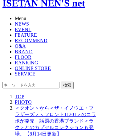
ISETAN NEN'S net
Menu
NEWS
EVENT
FEATURE
RECOMMEND
Q&A
BRAND
FLOOR
RANKING
ONLINE STORE
SERVICE
検索
TOP
PHOTO
＜クオン＞から＜ザ・イノウエ・ブ
ラザーズ＞＜フロント11201＞のコラ
ボが発売！話題の香港ブランド＜ラ
ク＞とのカプセルコレクションも登
場。【8月14日更新】