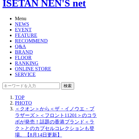
ISETAN NEN'S net
Menu
NEWS
EVENT
FEATURE
RECOMMEND
Q&A
BRAND
FLOOR
RANKING
ONLINE STORE
SERVICE
検索
TOP
PHOTO
＜クオン＞から＜ザ・イノウエ・ブ
ラザーズ＞＜フロント11201＞のコラ
ボが発売！話題の香港ブランド＜ラ
ク＞とのカプセルコレクションも登
場。【8月14日更新】