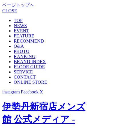
ページトップへ
CLOSE
TOP
NEWS
EVENT
FEATURE
RECOMMEND
Q&A
PHOTO
RANKING
BRAND INDEX
FLOOR GUIDE
SERVICE
CONTACT
ONLINE STORE
instagram
Facebook
X
伊勢丹新宿店メンズ
館 公式メディア -