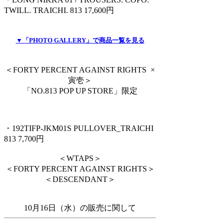
TWILL. TRAICHI. 813 17,600円
▼「PHOTO GALLERY」で商品一覧を見る
＜FORTY PERCENT AGAINST RIGHTS ×
寅壱＞
「NO.813 POP UP STORE」限定
・192TIFP-JKM01S PULLOVER_TRAICHI
813 7,700円
＜WTAPS＞
＜FORTY PERCENT AGAINST RIGHTS＞
＜DESCENDANT＞
10月16日（水）の販売に関して