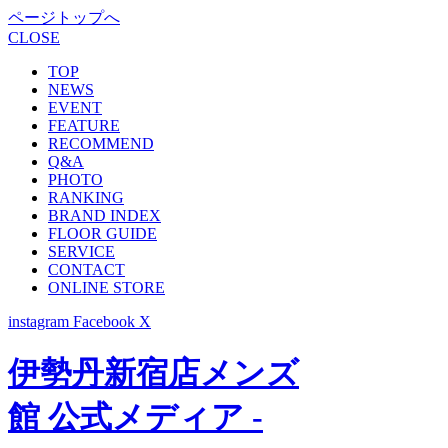
ページトップへ
CLOSE
TOP
NEWS
EVENT
FEATURE
RECOMMEND
Q&A
PHOTO
RANKING
BRAND INDEX
FLOOR GUIDE
SERVICE
CONTACT
ONLINE STORE
instagram
Facebook
X
伊勢丹新宿店メンズ
館 公式メディア -