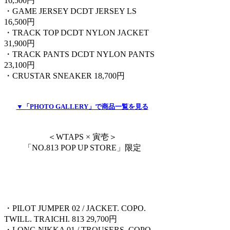
16,500円
・GAME JERSEY DCDT JERSEY LS
16,500円
・TRACK TOP DCDT NYLON JACKET
31,900円
・TRACK PANTS DCDT NYLON PANTS
23,100円
・CRUSTAR SNEAKER 18,700円
▼「PHOTO GALLERY」で商品一覧を見る
＜WTAPS × 寅壱＞
「NO.813 POP UP STORE」限定
・PILOT JUMPER 02 / JACKET. COPO.
TWILL. TRAICHI. 813 29,700円
・LONG NIKKA 01 / TROUSERS. COPO.