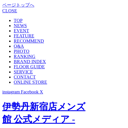
ページトップへ
CLOSE
TOP
NEWS
EVENT
FEATURE
RECOMMEND
Q&A
PHOTO
RANKING
BRAND INDEX
FLOOR GUIDE
SERVICE
CONTACT
ONLINE STORE
instagram
Facebook
X
伊勢丹新宿店メンズ
館 公式メディア -