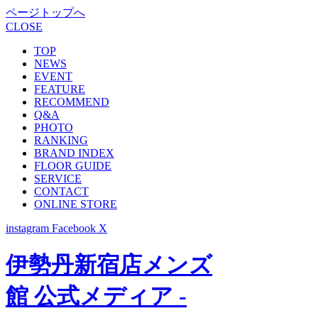
ページトップへ
CLOSE
TOP
NEWS
EVENT
FEATURE
RECOMMEND
Q&A
PHOTO
RANKING
BRAND INDEX
FLOOR GUIDE
SERVICE
CONTACT
ONLINE STORE
instagram
Facebook
X
伊勢丹新宿店メンズ
館 公式メディア -