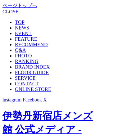
ページトップへ
CLOSE
TOP
NEWS
EVENT
FEATURE
RECOMMEND
Q&A
PHOTO
RANKING
BRAND INDEX
FLOOR GUIDE
SERVICE
CONTACT
ONLINE STORE
instagram
Facebook
X
伊勢丹新宿店メンズ
館 公式メディア -