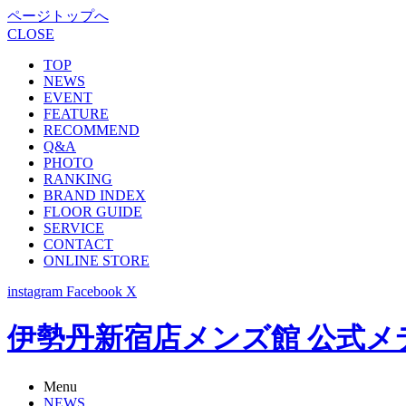
ページトップへ
CLOSE
TOP
NEWS
EVENT
FEATURE
RECOMMEND
Q&A
PHOTO
RANKING
BRAND INDEX
FLOOR GUIDE
SERVICE
CONTACT
ONLINE STORE
instagram
Facebook
X
伊勢丹新宿店メンズ館 公式メディア -
Menu
NEWS