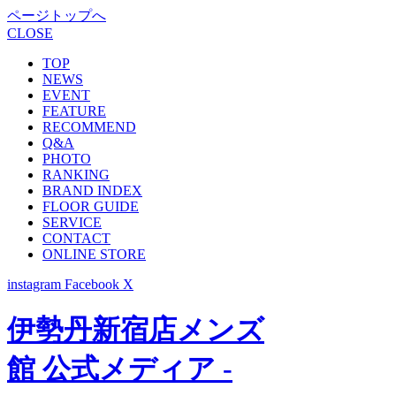
ページトップへ
CLOSE
TOP
NEWS
EVENT
FEATURE
RECOMMEND
Q&A
PHOTO
RANKING
BRAND INDEX
FLOOR GUIDE
SERVICE
CONTACT
ONLINE STORE
instagram
Facebook
X
伊勢丹新宿店メンズ
館 公式メディア -