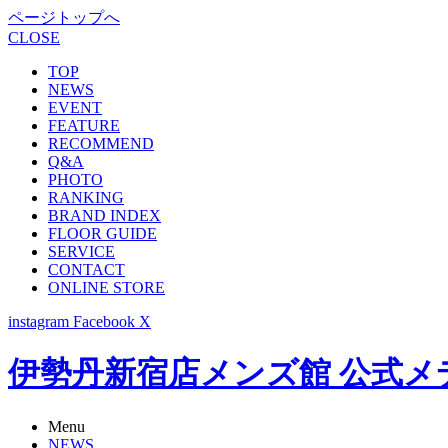
ページトップへ
CLOSE
TOP
NEWS
EVENT
FEATURE
RECOMMEND
Q&A
PHOTO
RANKING
BRAND INDEX
FLOOR GUIDE
SERVICE
CONTACT
ONLINE STORE
instagram
Facebook
X
伊勢丹新宿店メンズ館 公式メディア -
Menu
NEWS