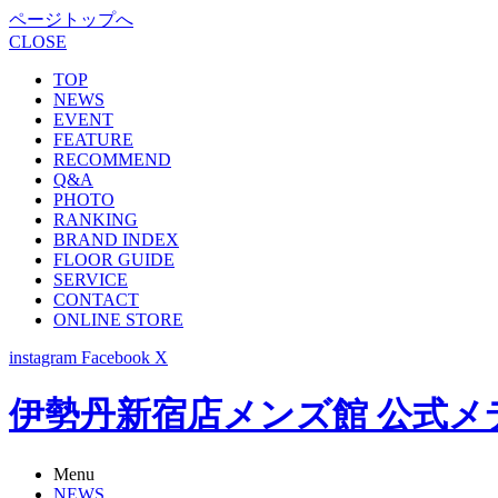
ページトップへ
CLOSE
TOP
NEWS
EVENT
FEATURE
RECOMMEND
Q&A
PHOTO
RANKING
BRAND INDEX
FLOOR GUIDE
SERVICE
CONTACT
ONLINE STORE
instagram
Facebook
X
伊勢丹新宿店メンズ館 公式メディア -
Menu
NEWS