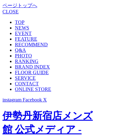
ページトップへ
CLOSE
TOP
NEWS
EVENT
FEATURE
RECOMMEND
Q&A
PHOTO
RANKING
BRAND INDEX
FLOOR GUIDE
SERVICE
CONTACT
ONLINE STORE
instagram
Facebook
X
伊勢丹新宿店メンズ
館 公式メディア -