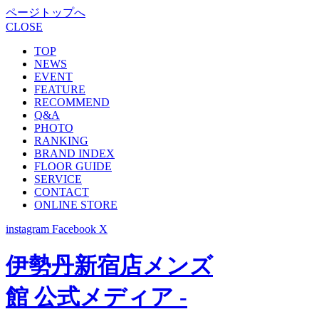
ページトップへ
CLOSE
TOP
NEWS
EVENT
FEATURE
RECOMMEND
Q&A
PHOTO
RANKING
BRAND INDEX
FLOOR GUIDE
SERVICE
CONTACT
ONLINE STORE
instagram
Facebook
X
伊勢丹新宿店メンズ
館 公式メディア -