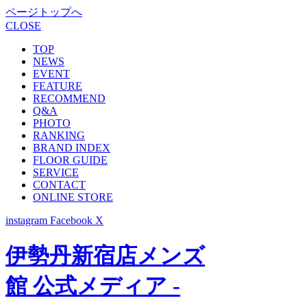
ページトップへ
CLOSE
TOP
NEWS
EVENT
FEATURE
RECOMMEND
Q&A
PHOTO
RANKING
BRAND INDEX
FLOOR GUIDE
SERVICE
CONTACT
ONLINE STORE
instagram
Facebook
X
伊勢丹新宿店メンズ
館 公式メディア -