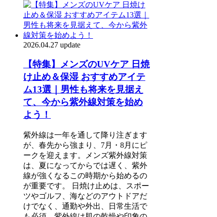
2026.04.27 update
【特集】メンズのUVケア 日焼
け止め＆保湿 おすすめアイテ
ム13選｜男性も将来を見据え
て、今から紫外線対策を始め
よう！
紫外線は一年を通して降り注ぎます
が、春先から強まり、7月・8月にピ
ークを迎えます。メンズ紫外線対策
は、夏になってからでは遅く、紫外
線が強くなるこの時期から始めるの
が重要です。 日焼け止めは、スポー
ツやゴルフ、海などのアウトドアだ
けでなく、通勤や外出、日常生活で
も必須。紫外線は肌の乾燥や印象の