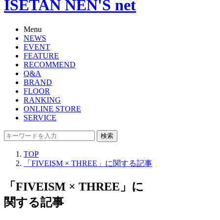
ISETAN NEN'S net
Menu
NEWS
EVENT
FEATURE
RECOMMEND
Q&A
BRAND
FLOOR
RANKING
ONLINE STORE
SERVICE
検索
TOP
「FIVEISM × THREE」に関する記事
「FIVEISM × THREE」に
関する記事