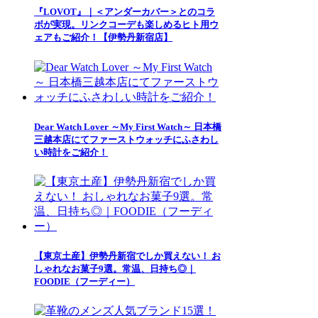
『LOVOT』｜＜アンダーカバー＞とのコラ
ボが実現。リンクコーデも楽しめるヒト用ウ
ェアもご紹介！【伊勢丹新宿店】
Dear Watch Lover ～My First Watch～ 日本橋
三越本店にてファーストウォッチにふさわし
い時計をご紹介！
【東京土産】伊勢丹新宿でしか買えない！ お
しゃれなお菓子9選。常温、日持ち◎｜
FOODIE（フーディー）