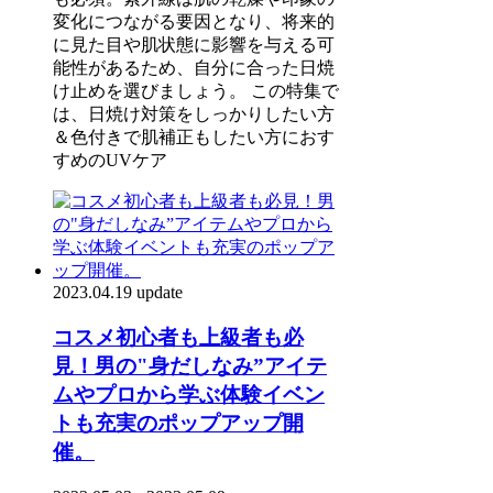
変化につながる要因となり、将来的
に見た目や肌状態に影響を与える可
能性があるため、自分に合った日焼
け止めを選びましょう。 この特集で
は、日焼け対策をしっかりしたい方
＆色付きで肌補正もしたい方におす
すめのUVケア
2023.04.19 update
コスメ初心者も上級者も必
見！男の"身だしなみ”アイテ
ムやプロから学ぶ体験イベン
トも充実のポップアップ開
催。