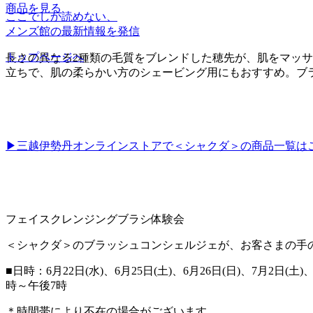
商品を見る
ここでしか読めない、
メンズ館の最新情報を発信
トップページへ
長さの異なる2種類の毛質をブレンドした穂先が、肌をマッ
立ちで、肌の柔らかい方のシェービング用にもおすすめ。ブ
▶三越伊勢丹オンラインストアで＜シャクダ＞の商品一覧は
フェイスクレンジングブラシ体験会
＜シャクダ＞のブラッシュコンシェルジェが、お客さまの手
■日時：6月22日(水)、6月25日(土)、6月26日(日)、7月2日(土)
時～午後7時
＊時間帯により不在の場合がございます。