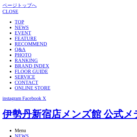
ページトップへ
CLOSE
TOP
NEWS
EVENT
FEATURE
RECOMMEND
Q&A
PHOTO
RANKING
BRAND INDEX
FLOOR GUIDE
SERVICE
CONTACT
ONLINE STORE
instagram
Facebook
X
伊勢丹新宿店メンズ館 公式メディア -
Menu
NEWS