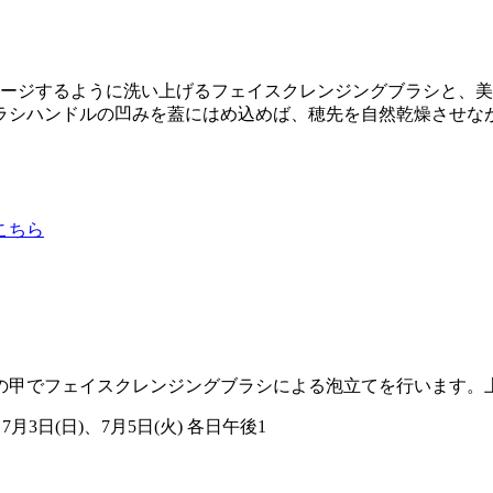
サージするように洗い上げるフェイスクレンジングブラシと、
ラシハンドルの凹みを蓋にはめ込めば、穂先を自然乾燥させな
こちら
の甲でフェイスクレンジングブラシによる泡立てを行います。
、7月3日(日)、7月5日(火) 各日午後1