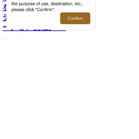
を！こだわりのWASHアイ
テムが集結「洗う」プロモ
ーション開催。 >>
前へ
次へ
＜ラボ シリーズ＞ オールインワン マルチ
アクション フェース ウオッシュ
（100mL）3,740円