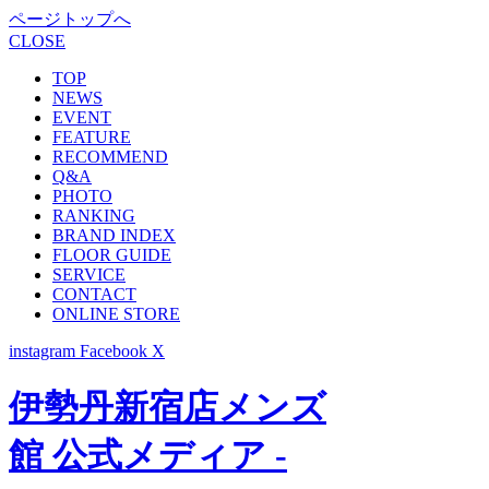
ページトップへ
CLOSE
TOP
NEWS
EVENT
FEATURE
RECOMMEND
Q&A
PHOTO
RANKING
BRAND INDEX
FLOOR GUIDE
SERVICE
CONTACT
ONLINE STORE
instagram
Facebook
X
伊勢丹新宿店メンズ
館 公式メディア -