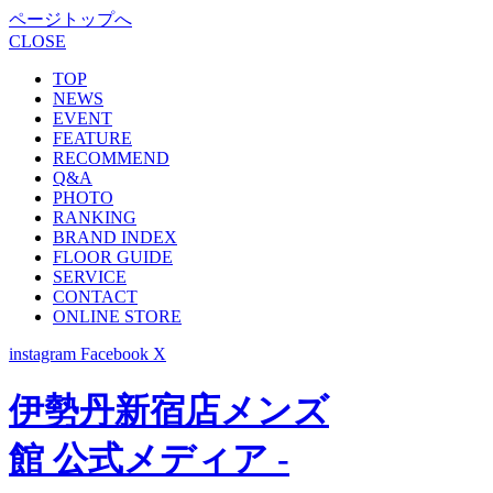
ページトップへ
CLOSE
TOP
NEWS
EVENT
FEATURE
RECOMMEND
Q&A
PHOTO
RANKING
BRAND INDEX
FLOOR GUIDE
SERVICE
CONTACT
ONLINE STORE
instagram
Facebook
X
伊勢丹新宿店メンズ
館 公式メディア -