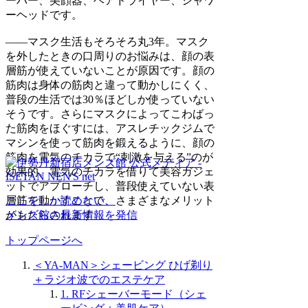
ーバー、美顔器、ヘアドライヤー、シャワ
ーヘッドです。
――マスク生活もそろそろ丸3年。マスク
を外したときの口周りのお悩みは、顔の表
層筋が使えていないことが原因です。顔の
筋肉は身体の筋肉と違って動かしにくく、
普段の生活では30％ほどしか使っていない
そうです。さらにマスクによってこわばっ
た筋肉をほぐすには、アスレチックジムで
マシンを使って筋肉を鍛えるように、顔の
筋肉を電気のチカラで“刺激を与える”のが
効果的。電気のチカラを借りて美容ガジェ
ットでアプローチし、普段使えていない表
層筋を動かすことで、さまざまなメリット
ここでしか読めない、
がもたらされます。
メンズ館の最新情報を発信
トップページへ
＜YA-MAN＞シェービング ひげ剃り
＋ラジオ波でのエステケア
1. RFシェーバーモード（シェ