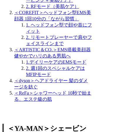
ービング＋美肌ケア）
2. RFモード（美肌ケア）
＜COREFIT＞ヘッドフォン型EMS美
顔器 1回10分の「ながら習慣」
1. ヘッドフォン型で顔や首にフ
ィット
2. リモートプレーヤーで肩やフ
ェイスラインまで
＜ARTISTIC＆CO.＞EMS搭載美顔器
健やかでハリのある男肌へ
1.デイリーケアのEMSモード
2. 週1回のスペシャルケアは
MFIPモード
＜dyson＞ヘアドライヤー 髪のダメ
ージを妨ぐ
＜ReFa＞シャワーヘッド 10秒で始ま
る、エステ級の肌
＜YA-MAN＞シェービン