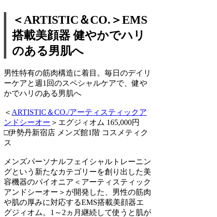
＜ARTISTIC＆CO.＞EMS
搭載美顔器 健やかでハリ
のある男肌へ
男性特有の筋肉構造に着目。毎日のデイリ
ーケアと週1回のスペシャルケアで、健や
かでハリのある男肌へ
＜
ARTISTIC＆CO./アーティスティックア
ンドシーオー
＞エグジィオム 165,000円
□伊勢丹新宿店 メンズ館1階 コスメティク
ス
メンズパーソナルフェイシャルトレーニン
グという新たなカテゴリーを創り出した美
容機器のパイオニア＜アーティスティック
アンドシーオー＞が開発した、男性の筋肉
や肌の厚みに対応するEMS搭載美顔器エ
グジィオム。1～2ヵ月継続して使うと肌が