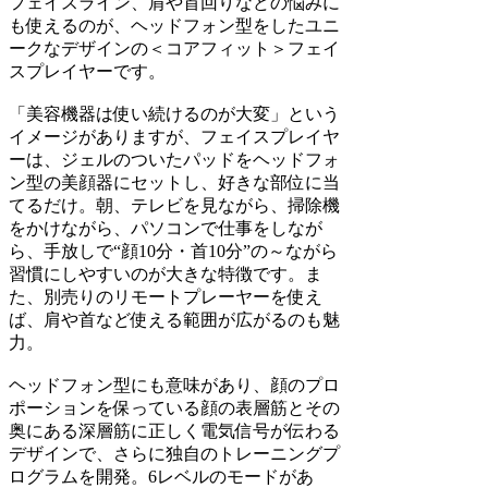
フェイスライン、肩や首回りなどの悩みに
も使えるのが、ヘッドフォン型をしたユニ
ークなデザインの＜コアフィット＞フェイ
スプレイヤーです。
「美容機器は使い続けるのが大変」という
イメージがありますが、フェイスプレイヤ
ーは、ジェルのついたパッドをヘッドフォ
ン型の美顔器にセットし、好きな部位に当
てるだけ。朝、テレビを見ながら、掃除機
をかけながら、パソコンで仕事をしなが
ら、手放しで“顔10分・首10分”の～ながら
習慣にしやすいのが大きな特徴です。ま
た、別売りのリモートプレーヤーを使え
ば、肩や首など使える範囲が広がるのも魅
力。
ヘッドフォン型にも意味があり、顔のプロ
ポーションを保っている顔の表層筋とその
奥にある深層筋に正しく電気信号が伝わる
デザインで、さらに独自のトレーニングプ
ログラムを開発。6レベルのモードがあ