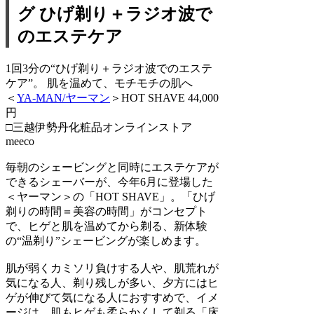
グ ひげ剃り＋ラジオ波で
のエステケア
1回3分の“ひげ剃り＋ラジオ波でのエステ
ケア”。 肌を温めて、モチモチの肌へ
＜
YA-MAN/ヤーマン
＞HOT SHAVE 44,000
円
□三越伊勢丹化粧品オンラインストア
meeco
毎朝のシェービングと同時にエステケアが
できるシェーバーが、今年6月に登場した
＜ヤーマン＞の「HOT SHAVE」。「ひげ
剃りの時間＝美容の時間」がコンセプト
で、ヒゲと肌を温めてから剃る、新体験
の“温剃り”シェービングが楽しめます。
肌が弱くカミソリ負けする人や、肌荒れが
気になる人、剃り残しが多い、夕方にはヒ
ゲが伸びて気になる人におすすめで、イメ
ージは、肌もヒゲも柔らかくして剃る「床