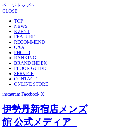
ページトップへ
CLOSE
TOP
NEWS
EVENT
FEATURE
RECOMMEND
Q&A
PHOTO
RANKING
BRAND INDEX
FLOOR GUIDE
SERVICE
CONTACT
ONLINE STORE
instagram
Facebook
X
伊勢丹新宿店メンズ
館 公式メディア -