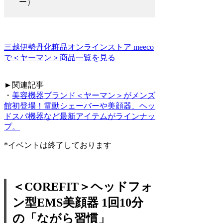
ー）
三越伊勢丹化粧品オンラインストア meeco
で＜ヤーマン＞商品一覧を見る
►関連記事
・
美容機器ブランド＜ヤーマン＞がメンズ
館初登場！電動シェーバーや美顔器、ヘッ
ドスパ機器など最新アイテムがラインナッ
プ。
*イベントは終了しております
＜COREFIT＞ヘッドフォ
ン型EMS美顔器 1回10分
の「ながら習慣」