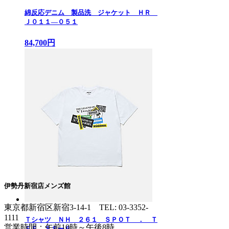
綿反応デニム 製品洗 ジャケット ＨＲ
Ｊ０１１—０５１
84,700円
伊勢丹新宿店メンズ館
東京都新宿区新宿3-14-1
TEL: 03-3352-
1111
Ｔシャツ ＮＨ ２６１ ＳＰＯＴ ． Ｔ
営業時間：午前10時～午後8時
ＥＥ ＳＳー６...