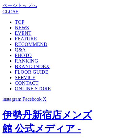
ページトップへ
CLOSE
TOP
NEWS
EVENT
FEATURE
RECOMMEND
Q&A
PHOTO
RANKING
BRAND INDEX
FLOOR GUIDE
SERVICE
CONTACT
ONLINE STORE
instagram
Facebook
X
伊勢丹新宿店メンズ
館 公式メディア -