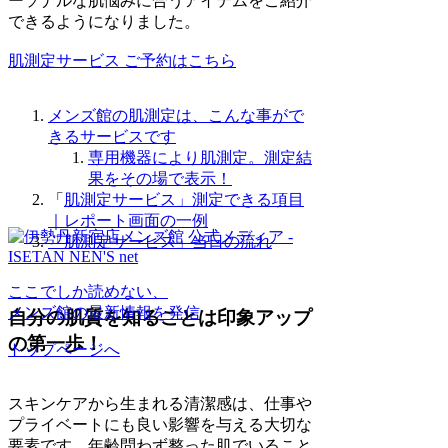
ーソナルな肌悩みに合うアイテムをご紹介
できるようになりました。
肌測定サービス ご予約はこちら
メンズ館の肌測定は、こんな事がで
きるサービスです
専用機器により肌測定。測定結
果をその場で表示！
「
肌測定サービス」測定できる項目
｜レポート画面の一例
「肌測定サービス」当日の流れ
ここでしか読めない、
メンズ館の最新情報を発信
自分の肌質を知ることは印象アップ
の第一歩！
トップページへ
スキンケアから生まれる清潔感は、仕事や
プライベートにも良い影響を与える大切な
要素です。年齢問わず整った肌でいること