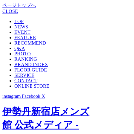
ページトップへ
CLOSE
TOP
NEWS
EVENT
FEATURE
RECOMMEND
Q&A
PHOTO
RANKING
BRAND INDEX
FLOOR GUIDE
SERVICE
CONTACT
ONLINE STORE
instagram
Facebook
X
伊勢丹新宿店メンズ
館 公式メディア -