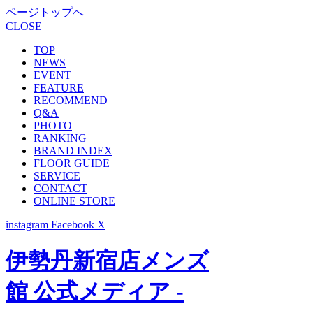
ページトップへ
CLOSE
TOP
NEWS
EVENT
FEATURE
RECOMMEND
Q&A
PHOTO
RANKING
BRAND INDEX
FLOOR GUIDE
SERVICE
CONTACT
ONLINE STORE
instagram
Facebook
X
伊勢丹新宿店メンズ
館 公式メディア -