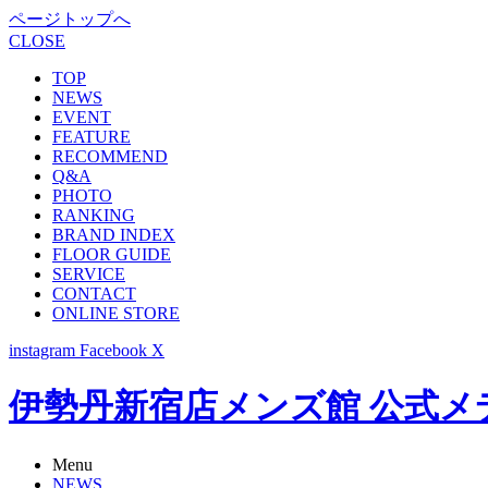
ページトップへ
CLOSE
TOP
NEWS
EVENT
FEATURE
RECOMMEND
Q&A
PHOTO
RANKING
BRAND INDEX
FLOOR GUIDE
SERVICE
CONTACT
ONLINE STORE
instagram
Facebook
X
伊勢丹新宿店メンズ館 公式メディア -
Menu
NEWS