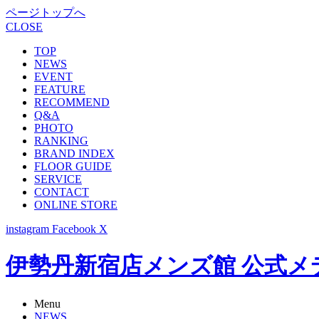
ページトップへ
CLOSE
TOP
NEWS
EVENT
FEATURE
RECOMMEND
Q&A
PHOTO
RANKING
BRAND INDEX
FLOOR GUIDE
SERVICE
CONTACT
ONLINE STORE
instagram
Facebook
X
伊勢丹新宿店メンズ館 公式メディア -
Menu
NEWS