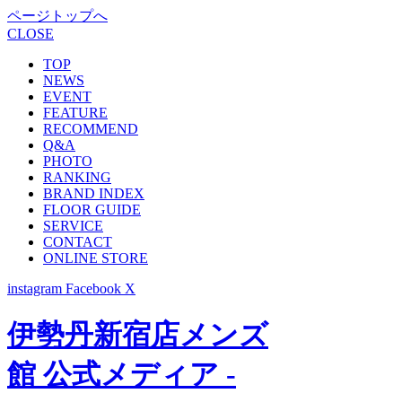
ページトップへ
CLOSE
TOP
NEWS
EVENT
FEATURE
RECOMMEND
Q&A
PHOTO
RANKING
BRAND INDEX
FLOOR GUIDE
SERVICE
CONTACT
ONLINE STORE
instagram
Facebook
X
伊勢丹新宿店メンズ
館 公式メディア -