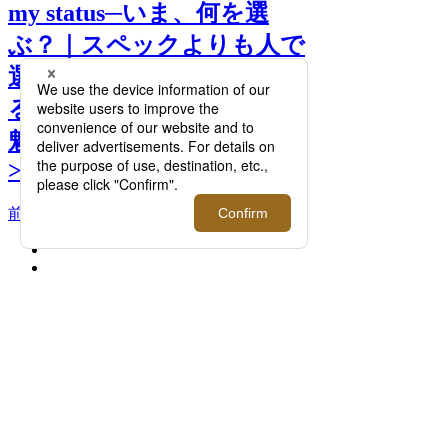
my status─いま、何を選
ぶ？｜スペックよりも人で
選ぶという価値観へ。携わ
る人の言葉やストーリーも
魅力的なアイテムを特集。
>>
前へ
次へ