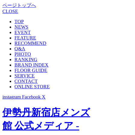
ページトップへ
CLOSE
TOP
NEWS
EVENT
FEATURE
RECOMMEND
Q&A
PHOTO
RANKING
BRAND INDEX
FLOOR GUIDE
SERVICE
CONTACT
ONLINE STORE
instagram
Facebook
X
伊勢丹新宿店メンズ
館 公式メディア -