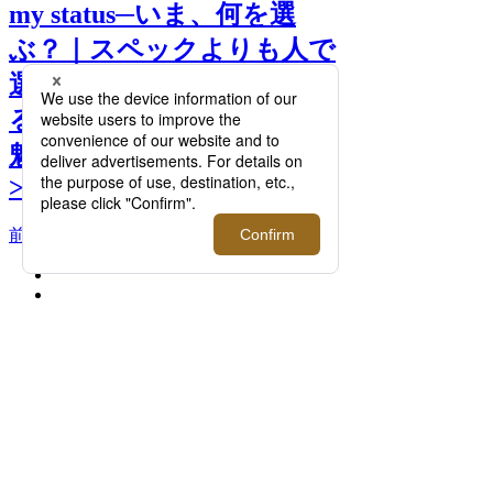
my status─いま、何を選
ぶ？｜スペックよりも人で
選ぶという価値観へ。携わ
る人の言葉やストーリーも
魅力的なアイテムを特集。
>>
前へ
次へ