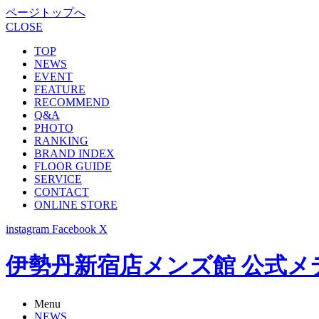
ページトップへ
CLOSE
TOP
NEWS
EVENT
FEATURE
RECOMMEND
Q&A
PHOTO
RANKING
BRAND INDEX
FLOOR GUIDE
SERVICE
CONTACT
ONLINE STORE
instagram
Facebook
X
伊勢丹新宿店メンズ館 公式メディア -
Menu
NEWS