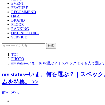
EVENT
FEATURE
RECOMMEND
Q&A
BRAND
FLOOR
RANKING
ONLINE STORE
SERVICE
検索
TOP
PHOTO
my status─いま、何を選ぶ？｜スペックよりも人
my status─いま、何を選ぶ？｜
ムを特集。 >>
前へ
次へ